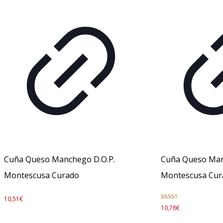
Cuña Queso Manchego D.O.P.
Cuña Queso Man
Montescusa Curado
Montescusa Cur
10,51
€
2.50
10,78
€
de 5