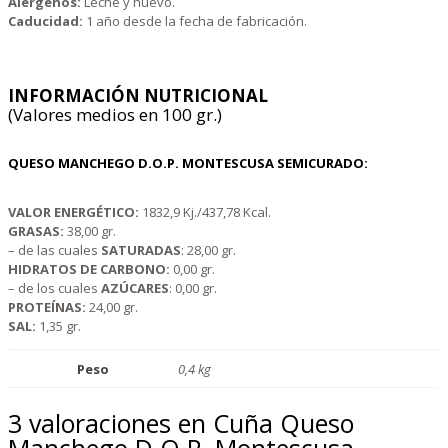
Alérgenos:
Leche y huevo.
Caducidad:
1 año desde la fecha de fabricación.
INFORMACIÓN NUTRICIONAL
(Valores medios en 100 gr.)
QUESO MANCHEGO D.O.P. MONTESCUSA SEMICURADO:
VALOR ENERGÉTICO:
1832,9 Kj./437,78 Kcal.
GRASAS:
38,00 gr.
– de las cuales
SATURADAS
: 28,00 gr.
HIDRATOS DE CARBONO:
0,00 gr.
– de los cuales
AZÚCARES
: 0,00 gr.
PROTEÍNAS:
24,00 gr.
SAL:
1,35 gr.
Peso
0,4 kg
3 valoraciones en
Cuña Queso