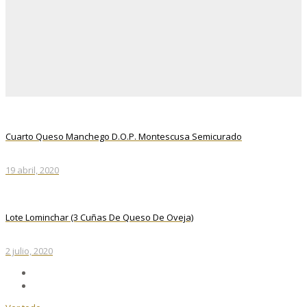
Cuarto Queso Manchego D.O.P. Montescusa Semicurado
19 abril, 2020
Lote Lominchar (3 Cuñas De Queso De Oveja)
2 julio, 2020