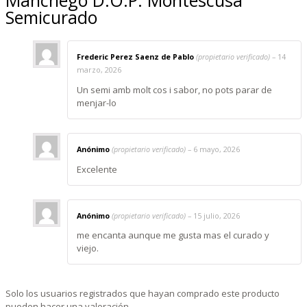
Manchego D.O.P. Montescusa
Semicurado
Frederic Perez Saenz de Pablo
(propietario verificado)
–
14
marzo, 2026
Un semi amb molt cos i sabor, no pots parar de
menjar-lo
Anónimo
(propietario verificado)
–
6 mayo, 2026
Excelente
Anónimo
(propietario verificado)
–
15 julio, 2026
me encanta aunque me gusta mas el curado y
viejo.
Solo los usuarios registrados que hayan comprado este producto
pueden hacer una valoración.