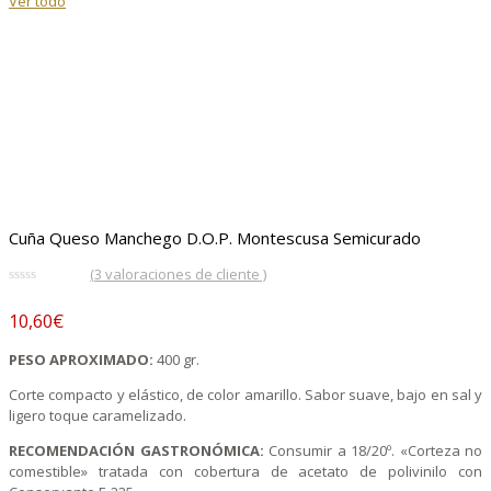
Ver todo
Cuña Queso Manchego D.O.P. Montescusa Semicurado
(
3
valoraciones de cliente )
0.00
5
3
de
10,60
€
basado
en
valoración
PESO APROXIMADO:
400 gr.
de
clientes
Corte compacto y elástico, de color amarillo. Sabor suave, bajo en sal y
ligero toque caramelizado.
RECOMENDACIÓN GASTRONÓMICA:
Consumir a 18/20º. «Corteza no
comestible» tratada con cobertura de acetato de polivinilo con