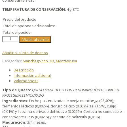
Conservante E-235.
TEMPERATURA DE CONSERVACIÓN:
4 y 8 ºC.
Precio del producto
Total de opciones adicionales:
Total del pedido:
Cuña
Añadir al carrito
Queso
Manchego
Añadir a la lista de deseos
D.O.P.
Montescusa
Categorías:
Manchego con DO
,
Montescusa
Semicurado
Descripción
cantidad
Información adicional
Valoraciones
3
Tipo de Queso:
QUESO MANCHEGO CON DENOMINACIÓN DE ORIGEN
PROTEGIDA SEMICURADO.
Ingredientes:
Leche pasteurizada de oveja manchega (98,40%),
fermentos lácticos (0,002%), cloruro cálcico (0,05%), sal (1,5%), cuajo
(0,01%) y lisozima-derivado del huevo (0,025%). Corteza no comestible-
conservante E-235 (0,002%) y acetato de polivinilo (0,01%).
Maduración:
3/4 meses.