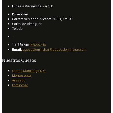
Lunes a Viernes de 9 a 18h
Dirección
Carretera Madrid-Alicante N-301, Km. 98
Corral de Almaguer
Toledo
-
Teléfono:
925207246
Email:
quesoslominchar@quesoslominchar.com
Nuestros Quesos
Queso Manchego D.O.
Montescusa
Ariscado
Lominchar