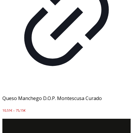
Queso Manchego D.O.P. Montescusa Curado
10,51
€
–
75,15
€