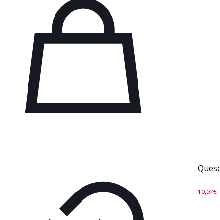
Queso
10,97
€