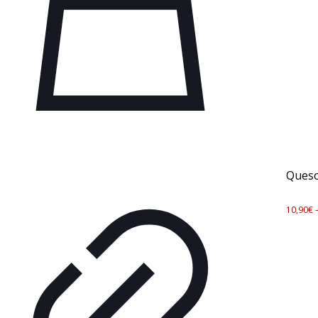
Queso
10,90
€