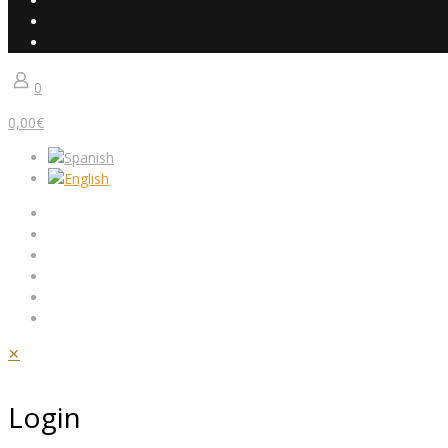
0
0,00€
✕
Login