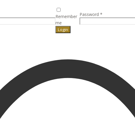
Password
*
Remember
me
Login