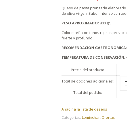
Queso de pasta prensada elaborado c
de oliva virgen. Sabor intenso con toq
PESO APROXIMADO:
800 gr.
Color marfil con tonos rojizos provoc
fuerte y profundo.
RECOMENDACIÓN GASTRONÓMICA:
TEMPERATURA DE CONSERVACIÓN:
4
Precio del producto
Cua
Total de opciones adicionales:
Que
Lom
Total del pedido:
Cur
En
Acei
Añadir a la lista de deseos
De
Oliv
Categorías:
Lominchar
,
Ofertas
cant