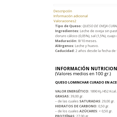
Descripción
Información adicional
Valoraciones
2
Tipo de Queso:
QUESO DE OVEJA CURAD
Ingredientes:
Leche de oveja sin paste
cloruro cálcico (0,05%), sal (1,5%), cuaj
Maduración:
8/10 meses.
Alérgenos:
Leche y huevo.
Caducidad:
2 años desde la fecha de f
INFORMACIÓN NUTRICION
(Valores medios en 100 gr.)
QUESO LOMINCHAR CURADO EN ACEIT
VALOR ENERGÉTICO:
1890 Kj./452 Kcal.
GRASAS:
39,00 gr.
– de las cuales
SATURADAS
: 29,00 gr.
HIDRATOS DE CARBONO:
0,50 gr.
– de los cuales
AZÚCARES
: < 0,50 gr.
PROTEÍNAS:
27,00 gr.