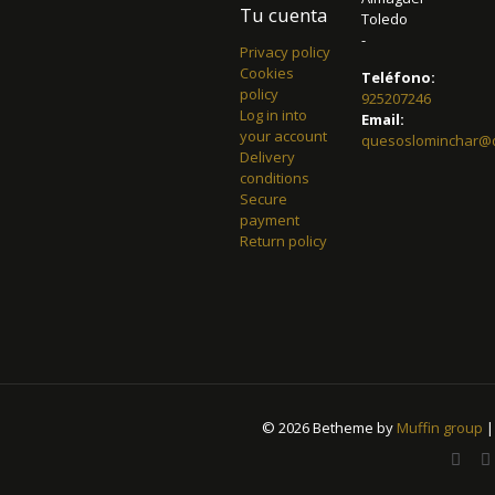
Tu cuenta
Toledo
-
Privacy policy
Cookies
Teléfono:
policy
925207246
Log in into
Email:
your account
quesoslominchar@
Delivery
conditions
Secure
payment
Return policy
© 2026 Betheme by
Muffin group
|