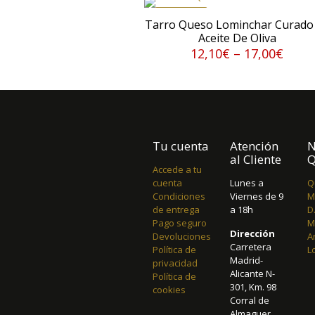
REBAJADO
Tarro Queso Lominchar Curado
Aceite De Oliva
12,10
€
–
17,00
€
Tu cuenta
Atención
N
al Cliente
Q
Accede a tu
cuenta
Lunes a
Q
Condiciones
Viernes de 9
M
de entrega
a 18h
D
Pago seguro
M
Dirección
Devoluciones
A
Carretera
Política de
L
Madrid-
privacidad
Alicante N-
Política de
301, Km. 98
cookies
Corral de
Almaguer