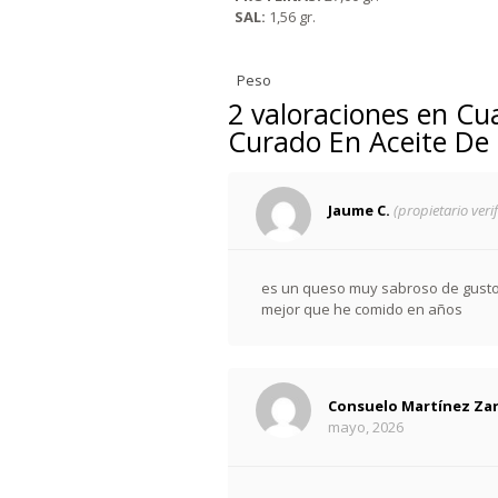
SAL:
1,56 gr.
Peso
2 valoraciones en
Cu
Curado En Aceite De 
Jaume C.
(propietario veri
es un queso muy sabroso de gusto 
mejor que he comido en años
Consuelo Martínez Za
mayo, 2026